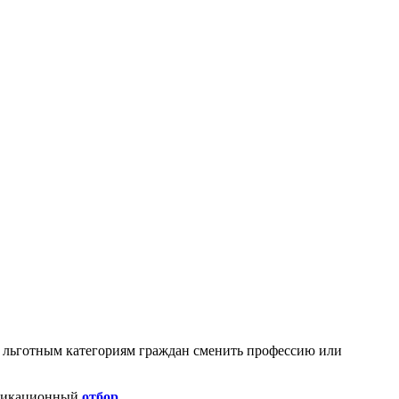
ь льготным категориям граждан сменить профессию или
фикационный
отбор
.