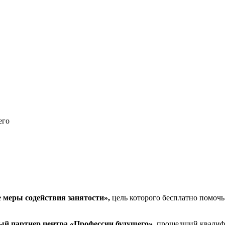
его
еры содействия занятости»,
цель которого бесплатно помоч
 партнер центра «Профессии будущего»,
прошедший квали