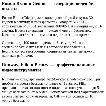
Fusion Brain и Genmo — генерация видео без
оплаты
Fusion Brain (Сбер) делает видео длиной до 8 секунд, 30
кадров в секунду, в трёх форматах: квадрат 512×512,
горизонталь 640×384, вертикаль 480×854. Анимация — до 16
секунд. Время генерации — около 4 минут, бесплатно.
Качество растёт в зависимости от детализации промта.
Genmo — до 100 видео в день по 6 секунд. Можно
сгенерировать с нуля или из готового изображения.
Бесплатно, есть встроенная социальная лента, где можно
делиться работами.
Runway, Fliki и Pictory — профессиональные
видеоинструменты
Runway — стандарт жанра: text-to-video и video-to-video. Три
пробных проекта бесплатно, далее от 12 $/мес. Fliki
превращает статью или пост в видео с автоозвучкой — до 5
минут бесплатно, от 6 $/мес. Pictory заточен под маркетологов:
автосубтитры, сток-материалы, GIF — три ролика до 10
минут бесплатно.