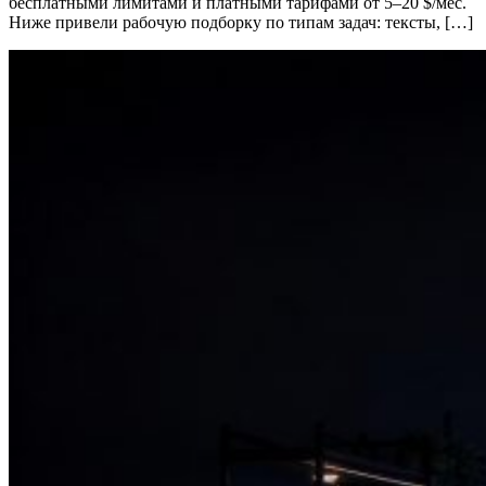
бесплатными лимитами и платными тарифами от 5–20 $/мес.
Ниже привели рабочую подборку по типам задач: тексты, […]