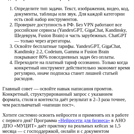
Определите тип задачи. Текст, изображения, видео, код,
документы, таблицы или звук. Для каждой категории
есть свой набор инструментов.
Проверьте доступность в РФ. Без VPN работают все
российские сервисы (YandexGPT, GigaChat, Kandinsky,
Шедеврум, Fusion Brain) и часть зарубежных. ChatGPT
— только через агрегаторы.
Освойте бесплатные тарифы. YandexGPT, GigaChat,
Kandinsky 2.2, Codeium, Gamma и Fusion Brain
покрывают 80% повседневных задач без оплаты.
Переходите на платный тариф осознанно. Только когда
конкретный инструмент действительно экономит время
регулярно, иначе подписка станет лишней статьей
расходов.
Главный совет — освойте навык написания промтов.
Конкретный, структурированный запрос с указанием
формата, стиля и контекста даёт результат в 2–3 раза точнее,
чем расплывчатый «напиши пост».
Хотите системно освоить нейросети и применять их в работе
с первого дня? Программа
«Нейросети для бизнеса»
в АНО
ДПО «МУЦИТ» даёт практику на реальных кейсах за 1,5
месяца — с господдержкой, онлайн и с документом