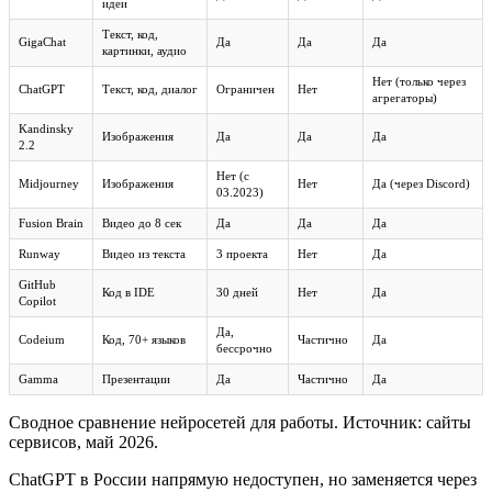
идеи
Текст, код,
GigaChat
Да
Да
Да
картинки, аудио
Нет (только через
ChatGPT
Текст, код, диалог
Ограничен
Нет
агрегаторы)
Kandinsky
Изображения
Да
Да
Да
2.2
Нет (с
Midjourney
Изображения
Нет
Да (через Discord)
03.2023)
Fusion Brain
Видео до 8 сек
Да
Да
Да
Runway
Видео из текста
3 проекта
Нет
Да
GitHub
Код в IDE
30 дней
Нет
Да
Copilot
Да,
Codeium
Код, 70+ языков
Частично
Да
бессрочно
Gamma
Презентации
Да
Частично
Да
Сводное сравнение нейросетей для работы. Источник: сайты
сервисов, май 2026.
ChatGPT в России напрямую недоступен, но заменяется через