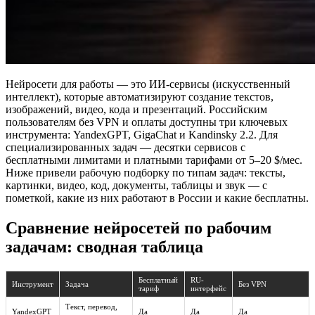
Нейросети для работы — это ИИ-сервисы (искусственный
интеллект), которые автоматизируют создание текстов,
изображений, видео, кода и презентаций. Российским
пользователям без VPN и оплаты доступны три ключевых
инструмента: YandexGPT, GigaChat и Kandinsky 2.2. Для
специализированных задач — десятки сервисов с
бесплатными лимитами и платными тарифами от 5–20 $/мес.
Ниже привели рабочую подборку по типам задач: тексты,
картинки, видео, код, документы, таблицы и звук — с
пометкой, какие из них работают в России и какие бесплатны.
Сравнение нейросетей по рабочим
задачам: сводная таблица
Бесплатный
RU-
Инструмент
Задача
Без VPN
тариф
интерфейс
Текст, перевод,
YandexGPT
Да
Да
Да